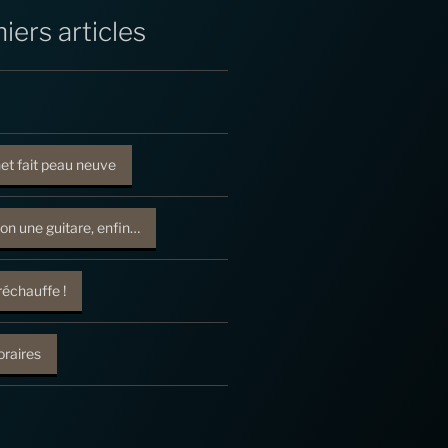
iers articles
net fait peau neuve
on une guitare, enfin…
réchauffe !
raires