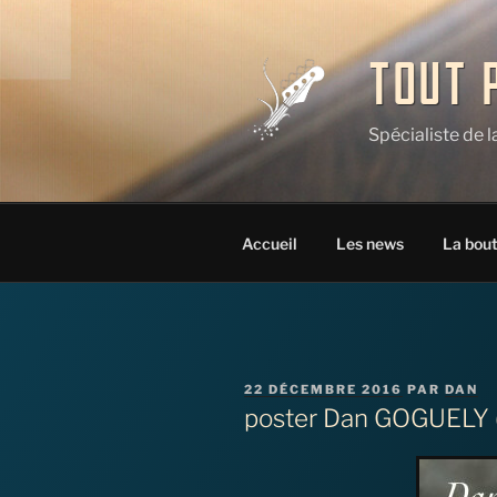
Aller
au
contenu
TOUT 
principal
Spécialiste de 
Accueil
Les news
La bou
PUBLIÉ
22 DÉCEMBRE 2016
PAR
DAN
LE
poster Dan GOGUELY (