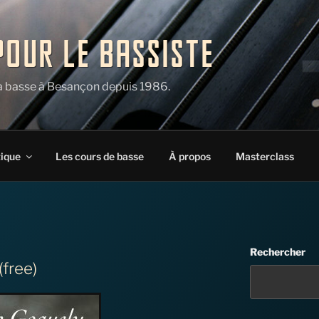
POUR LE BASSISTE
la basse à Besançon depuis 1986.
tique
Les cours de basse
À propos
Masterclass
Rechercher
free)