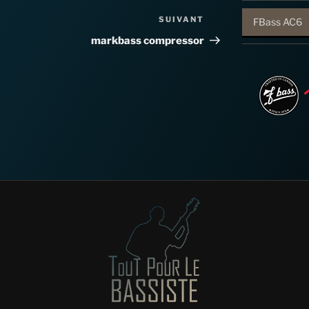
SUIVANT
Article
FBass AC6
suivant
markbass compressor