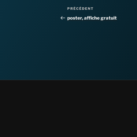
Navigation
Article
PRÉCÉDENT
de
précédent
poster, affiche gratuit
l’article