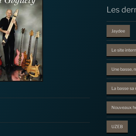
Les dern
Jaydee
Le site inter
Une basse, n
La basse sa 
Nouveaux ho
UZEB