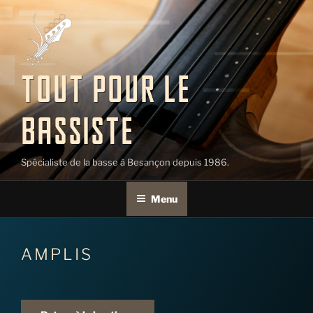
Aller
au
contenu
principal
TOUT POUR LE
BASSISTE
Spécialiste de la basse à Besançon depuis 1986.
Menu
AMPLIS