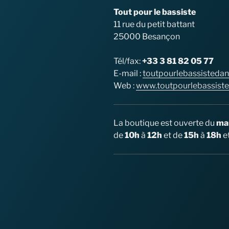
Tout pour le bassiste
11 rue du petit battant
25000 Besançon
Tél/fax:
+33 3 81 82 05 77
E-mail :
toutpourlebassisteda
Web :
www.toutpourlebassiste.
La boutique est ouverte du
mar
de
10h
à
12h
et de
15h
à
18h
e