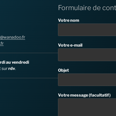
Formulaire de con
Votre nom
n@wanadoo.fr
fr
Votre e-mail
di au vendredi
t sur
rdv
.
Objet
Votre message (facultatif)