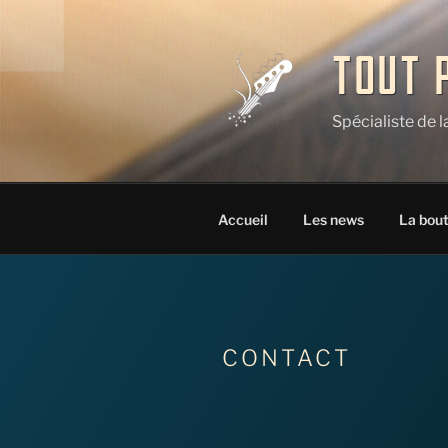
Aller
au
contenu
TOUT 
principal
Spécialiste de 
Accueil
Les news
La bou
CONTACT