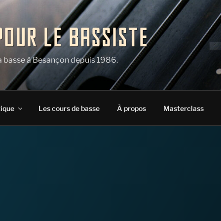
POUR LE BASSISTE
la basse à Besançon depuis 1986.
tique
Les cours de basse
À propos
Masterclass