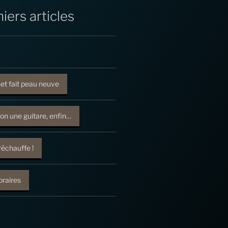
iers articles
net fait peau neuve
on une guitare, enfin…
réchauffe !
raires