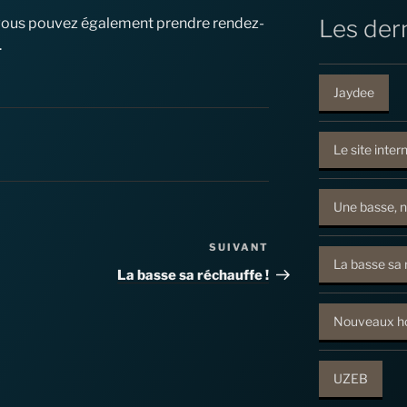
, vous pouvez également prendre rendez-
Les dern
.
Jaydee
Le site inter
Une basse, n
SUIVANT
Article
La basse sa 
suivant
La basse sa réchauffe !
Nouveaux ho
UZEB