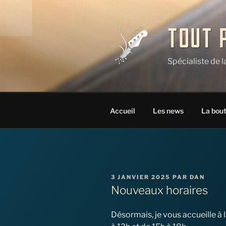
Aller
au
contenu
TOUT 
principal
Spécialiste de 
Accueil
Les news
La bou
PUBLIÉ
3 JANVIER 2025
PAR
DAN
LE
Nouveaux horaires
Désormais, je vous accueille à