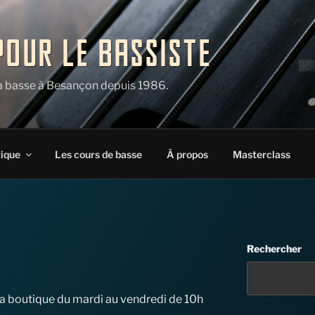
POUR LE BASSISTE
la basse à Besançon depuis 1986.
tique
Les cours de basse
À propos
Masterclass
Rechercher
 la boutique du mardi au vendredi de 10h