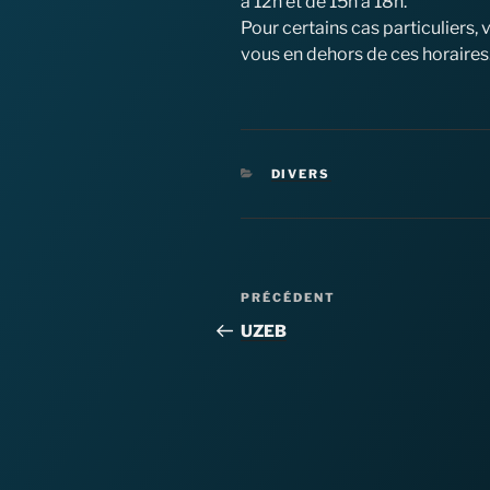
à 12h et de 15h à 18h.
Pour certains cas particuliers
vous en dehors de ces horaires
CATÉGORIES
DIVERS
Navigation
Article
PRÉCÉDENT
de
précédent
UZEB
l’article