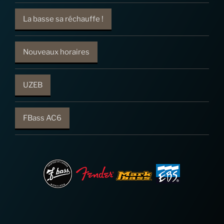
La basse sa réchauffe !
Nouveaux horaires
UZEB
FBass AC6