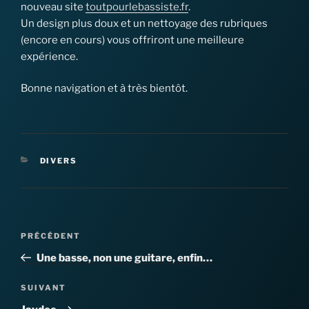
nouveau site
toutpourlebassiste.fr
.
Un design plus doux et un nettoyage des rubriques
(encore en cours) vous offriront une meilleure
expérience.
Bonne navigation et à très bientôt.
CATÉGORIES
DIVERS
Navigation
Article
PRÉCÉDENT
de
précédent
Une basse, non une guitare, enfin…
l’article
Article
SUIVANT
suivant