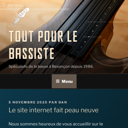
Aller
au
contenu
principal
TOUT POUR LE
BASSISTE
Spécialiste de la basse à Besançon depuis 1986.
Menu
PUBLIÉ
5 NOVEMBRE 2025
PAR
DAN
LE
Le site internet fait peau neuve
Nous sommes heureux de vous accueillir sur le