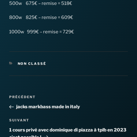
500w 675€ – remise = 518€
800w 825€ – remise = 609€
1000w 999€ – remise = 729€
CATÉGORIES
NON CLASSÉ
Navigation
Article
PRÉCÉDENT
de
précédent
jacks markbass made in italy
l’article
Article
SUIVANT
suivant
1 cours privé avec dominique di piazza à tplb en 2023