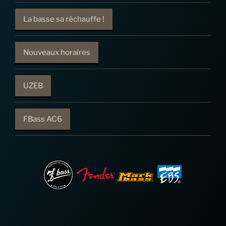
La basse sa réchauffe !
Nouveaux horaires
UZEB
FBass AC6