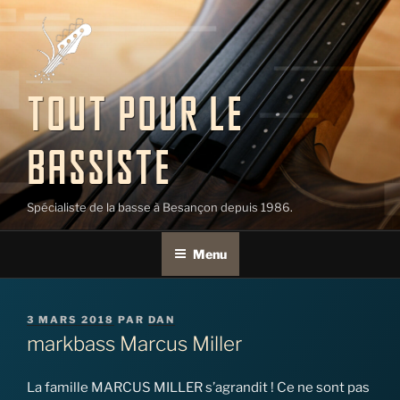
Aller
au
contenu
principal
TOUT POUR LE
BASSISTE
Spécialiste de la basse à Besançon depuis 1986.
Menu
PUBLIÉ
3 MARS 2018
PAR
DAN
LE
markbass Marcus Miller
La famille MARCUS MILLER s’agrandit ! Ce ne sont pas