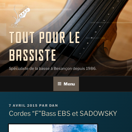
Aller
au
contenu
principal
TOUT POUR LE
BASSISTE
Spécialiste de la basse à Besançon depuis 1986.
Menu
PUBLIÉ
7 AVRIL 2015
PAR
DAN
LE
Cordes “F”Bass EBS et SADOWSKY