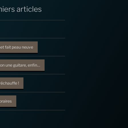
iers articles
net fait peau neuve
on une guitare, enfin…
réchauffe !
raires