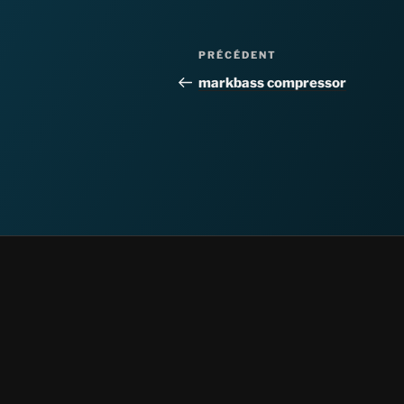
Navigation
Article
PRÉCÉDENT
de
précédent
markbass compressor
l’article