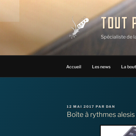
Aller
au
contenu
TOUT 
principal
Spécialiste de 
Accueil
Les news
La bou
PUBLIÉ
12 MAI 2017
PAR
DAN
LE
Boîte à rythmes alesis