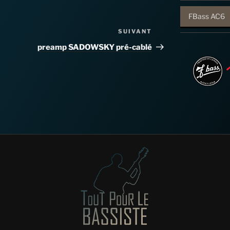
FBass AC6
SUIVANT
Article
suivant
preamp SADOWSKY pré-cablé