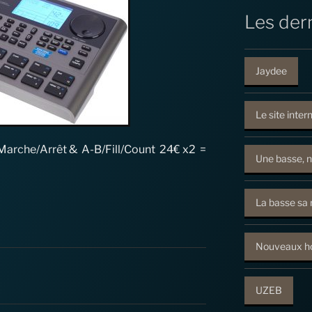
Les dern
Jaydee
Le site inter
arche/Arrêt & A-B/Fill/Count 24€ x2 =
Une basse, n
La basse sa 
Nouveaux ho
UZEB