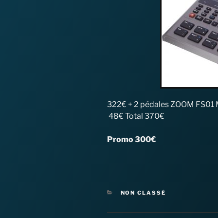
322€ + 2 pédales ZOOM FS01 M
48€ Total 370€
Promo 300€
CATÉGORIES
NON CLASSÉ