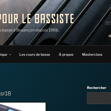
POUR LE BASSISTE
la basse à Besançon depuis 1986.
tique
Les cours de basse
À propos
Masterclass
Rechercher
 sr18