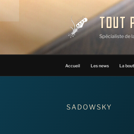
Aller
au
contenu
TOUT 
principal
Spécialiste de 
Accueil
Les news
La bou
SADOWSKY