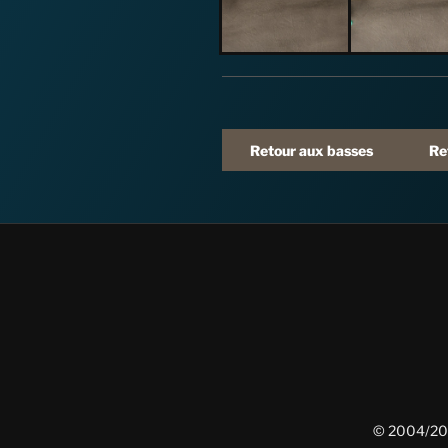
Retour aux basses
Re
© 2004/202