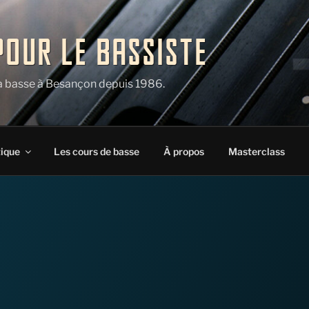
POUR LE BASSISTE
la basse à Besançon depuis 1986.
tique
Les cours de basse
À propos
Masterclass