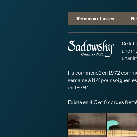
Retour aux basses
Re
Ce lut
une mu
unanim
Il a commencé en 1972 comme 
semaine à N-Y pour soigner les 
en 1979”.
Existe en 4, 5 et 6 cordes fretté