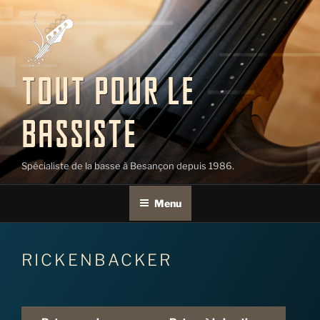
Aller
au
contenu
principal
TOUT POUR LE
BASSISTE
Spécialiste de la basse à Besançon depuis 1986.
Menu
RICKENBACKER