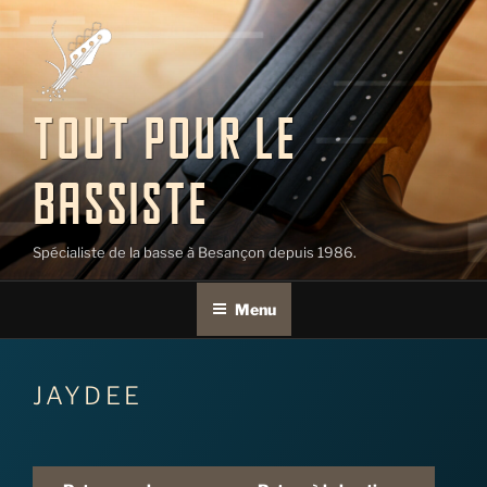
Aller
au
contenu
principal
TOUT POUR LE
BASSISTE
Spécialiste de la basse à Besançon depuis 1986.
Menu
JAYDEE