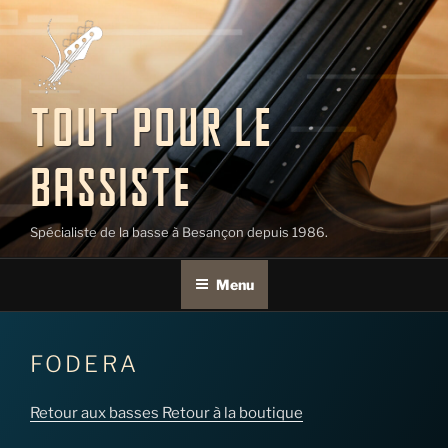
Aller
au
contenu
principal
TOUT POUR LE
BASSISTE
Spécialiste de la basse à Besançon depuis 1986.
Menu
FODERA
Retour aux basses
Retour à la boutique